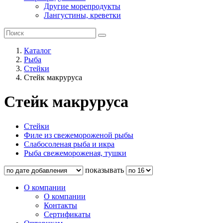
Другие морепродукты
Лангустины, креветки
Каталог
Рыба
Стейки
Стейк макруруса
Стейк макруруса
Стейки
Филе из свежемороженой рыбы
Слабосоленая рыба и икра
Рыба свежемороженая, тушки
показывать
О компании
О компании
Контакты
Сертификаты