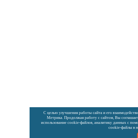
С целью улучшения работы сайта и его взаимодействи
Метрика. Продолжая работу с сайтом, Вы соглашае
использование cookie-файлов, аналитику данных с по
cookie-файлы в 