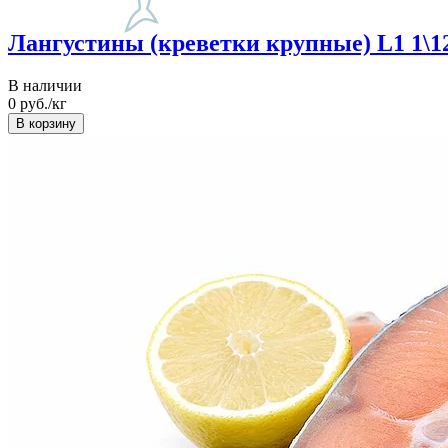
Лангустины (креветки крупные) L1 1\12
В наличии
0
руб./кг