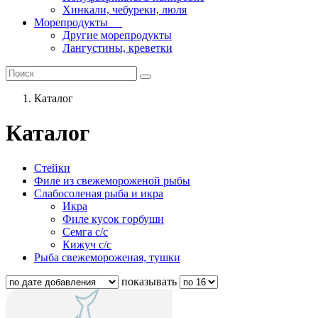
Хинкали, чебуреки, люля
Морепродукты
Другие морепродукты
Лангустины, креветки
Каталог
Каталог
Стейки
Филе из свежемороженой рыбы
Слабосоленая рыба и икра
Икра
Филе кусок горбуши
Семга с/с
Кижуч с/с
Рыба свежемороженая, тушки
показывать