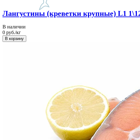
Лангустины (креветки крупные) L1 1\12
В наличии
0
руб./кг